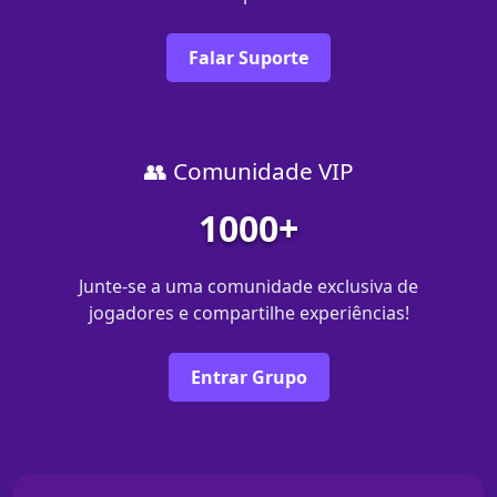
Falar Suporte
👥 Comunidade VIP
1000+
Junte-se a uma comunidade exclusiva de
jogadores e compartilhe experiências!
Entrar Grupo