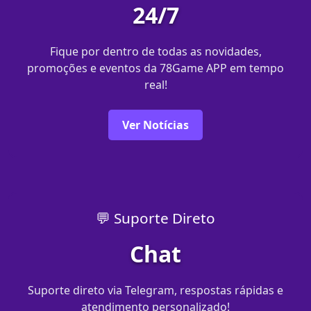
24/7
Fique por dentro de todas as novidades,
promoções e eventos da 78Game APP em tempo
real!
Ver Notícias
💬 Suporte Direto
Chat
Suporte direto via Telegram, respostas rápidas e
atendimento personalizado!