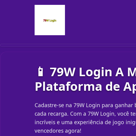
📱 79W Login A 
Plataforma de A
Cadastre-se na 79W Login para ganhar 
cada recarga. Com a 79W Login, você t
incríveis e uma experiência de jogo inig
vencedores agora!