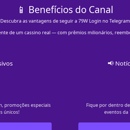
📱 Benefícios do Canal
Descubra as vantagens de seguir a 79W Login no Telegram
ente de um cassino real — com prêmios milionários, reembo
sivos
📢 Notí
m, promoções especiais
Fique por dentro d
s únicos!
eventos da