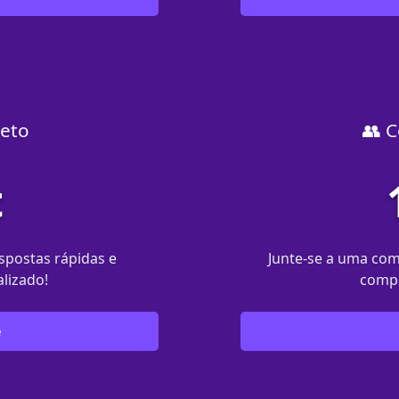
reto
👥 
t
espostas rápidas e
Junte-se a uma com
lizado!
compa
e