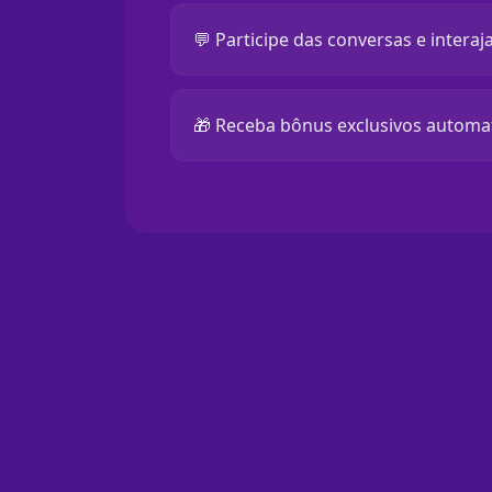
💬 Participe das conversas e interaj
🎁 Receba bônus exclusivos autom