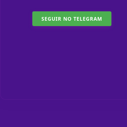
SEGUIR NO TELEGRAM