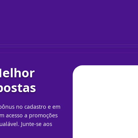
Melhor
postas
bônus no cadastro e em
em acesso a promoções
ualável. Junte-se aos