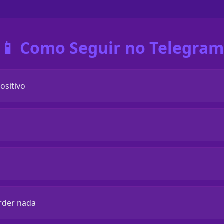
📱 Como Seguir no Telegram
ositivo
erder nada