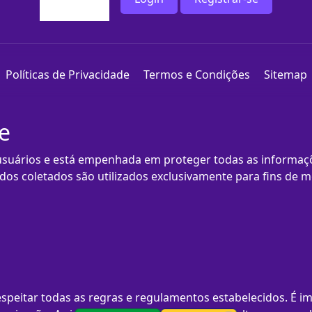
Políticas de Privacidade
Termos e Condições
Sitemap
de
 usuários e está empenhada em proteger todas as informaç
os coletados são utilizados exclusivamente para fins de m
peitar todas as regras e regulamentos estabelecidos. É im