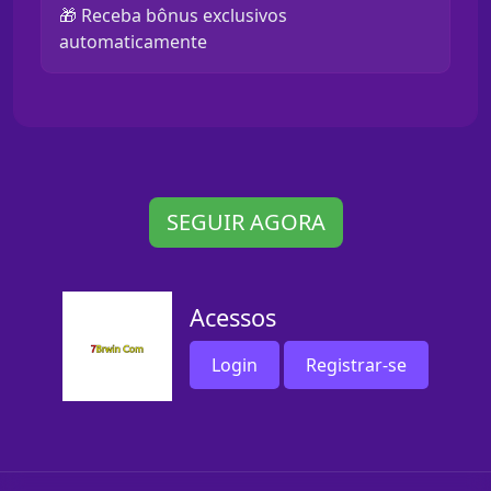
🎁 Receba bônus exclusivos
automaticamente
SEGUIR AGORA
Acessos
Login
Registrar-se