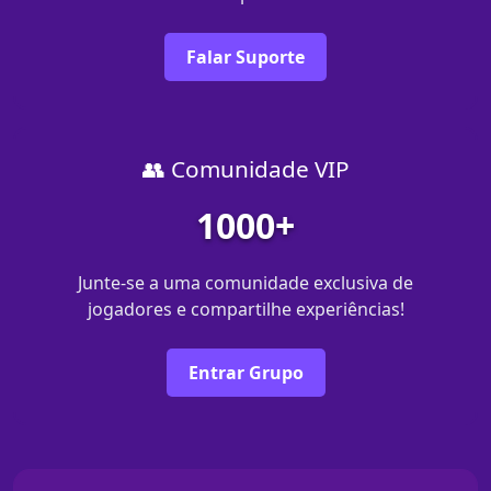
Falar Suporte
👥 Comunidade VIP
1000+
Junte-se a uma comunidade exclusiva de
jogadores e compartilhe experiências!
Entrar Grupo