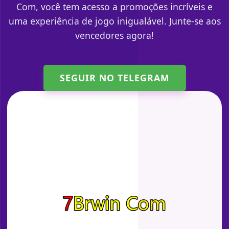
Com, você tem acesso a promoções incríveis e
uma experiência de jogo inigualável. Junte-se aos
vencedores agora!
SEGUIR NO TELEGRAM