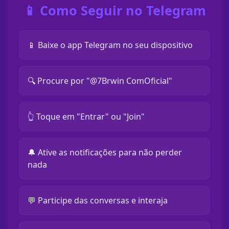
📱 Como Seguir no Telegram
📱 Baixe o app Telegram no seu dispositivo
🔍 Procure por "@7Brwin ComOficial"
👆 Toque em "Entrar" ou "Join"
🔔 Ative as notificações para não perder
nada
💬 Participe das conversas e interaja