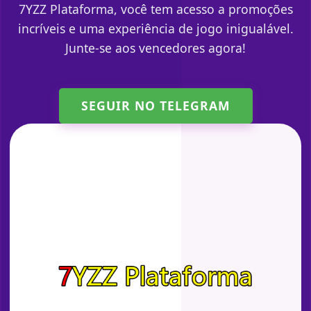
7YZZ Plataforma, você tem acesso a promoções
incríveis e uma experiência de jogo inigualável.
Junte-se aos vencedores agora!
SEGUIR NO TELEGRAM