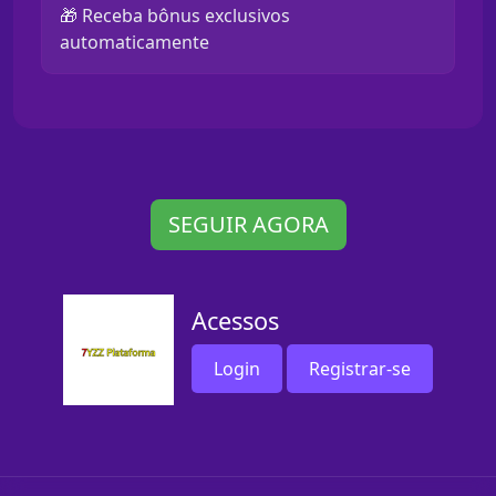
🎁 Receba bônus exclusivos
automaticamente
SEGUIR AGORA
Acessos
Login
Registrar-se