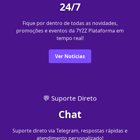
24/7
Fique por dentro de todas as novidades,
promoções e eventos da 7YZZ Plataforma em
tempo real!
Ver Notícias
💬 Suporte Direto
Chat
Suporte direto via Telegram, respostas rápidas e
atendimento personalizado!