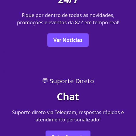
Fique por dentro de todas as novidades,
promoções e eventos da 8ZZ em tempo real!
Ver Notícias
💬 Suporte Direto
Chat
Suporte direto via Telegram, respostas rápidas e
atendimento personalizado!