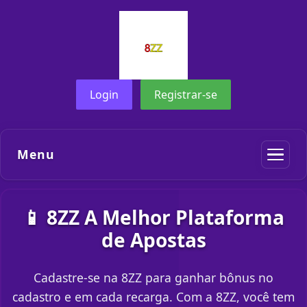
Login
Registrar-se
Menu
📱 8ZZ A Melhor Plataforma
de Apostas
Cadastre-se na 8ZZ para ganhar bônus no
cadastro e em cada recarga. Com a 8ZZ, você tem