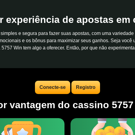
r experiência de apostas em
 simples e segura para fazer suas apostas, com uma variedade 
romocionais e os bônus para maximizar seus ganhos. Seja você 
a 5757 Win tem algo a oferecer. Então, por que não experimenta
Conecte-se
Registro
or vantagem do cassino 5757