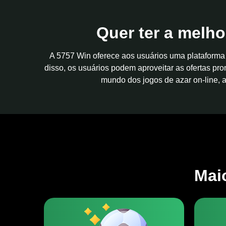
Quer ter a melho
A 5757 Win oferece aos usuários uma plataforma
disso, os usuários podem aproveitar as ofertas p
mundo dos jogos de azar on-line, 
Mai