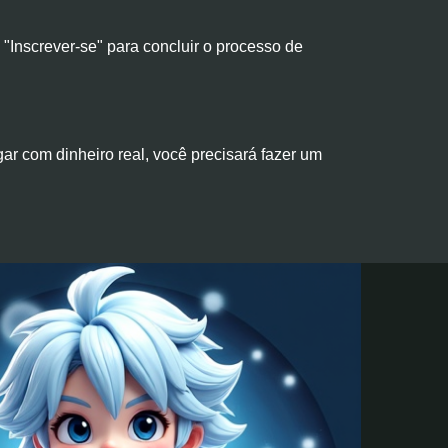
"Inscrever-se" para concluir o processo de
ar com dinheiro real, você precisará fazer um