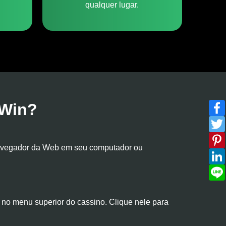
qualquer lugar.
 Win?
navegador da Web em seu computador ou
u no menu superior do cassino. Clique nele para