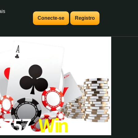
ais
Conecte-se
Registro